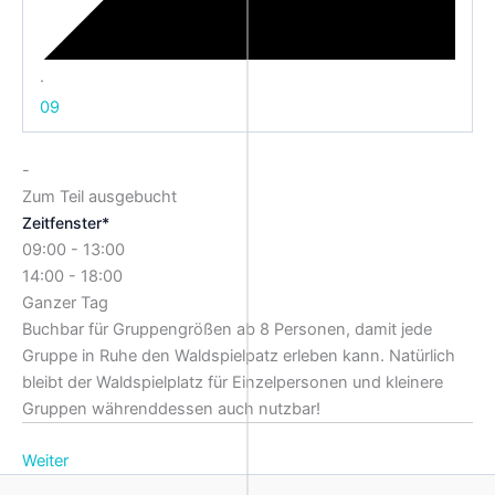
·
09
-
Zum Teil ausgebucht
Zeitfenster*
09:00 - 13:00
14:00 - 18:00
Ganzer Tag
Buchbar für Gruppengrößen ab 8 Personen, damit jede
Gruppe in Ruhe den Waldspielpatz erleben kann. Natürlich
bleibt der Waldspielplatz für Einzelpersonen und kleinere
Gruppen währenddessen auch nutzbar!
Weiter